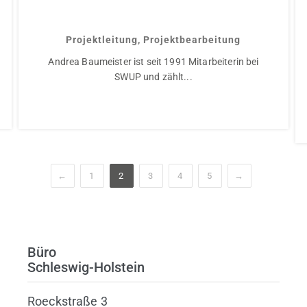
Andrea Baumeister
Projektleitung, Projektbearbeitung
Andrea Baumeister ist seit 1991 Mitarbeiterin bei
SWUP und zählt...
←
1
2
3
4
5
→
Büro
Schleswig-Holstein
Roeckstraße 3