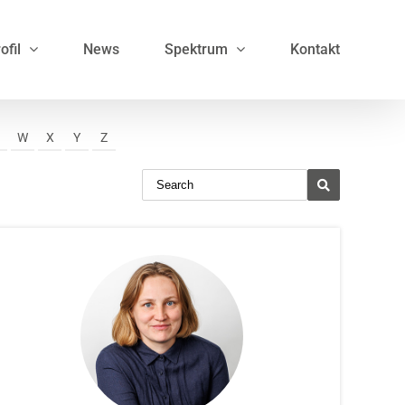
ofil
News
Spektrum
Kontakt
V
W
X
Y
Z