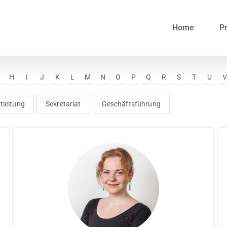
Home
Pr
H
I
J
K
L
M
N
O
P
Q
R
S
T
U
tleitung
Sekretariat
Geschäftsführung