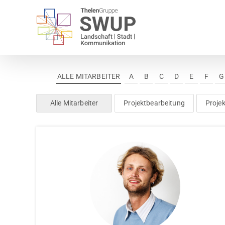
Zum
Inhalt
springen
ALLE MITARBEITER
A
B
C
D
E
F
G
Alle Mitarbeiter
Projektbearbeitung
Projek