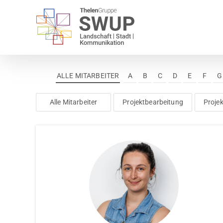
Zum
Inhalt
springen
ALLE MITARBEITER
A
B
C
D
E
F
G
Alle Mitarbeiter
Projektbearbeitung
Projek