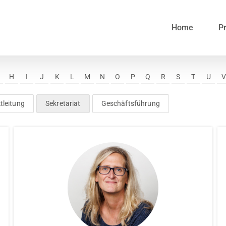
Home
Pr
H
I
J
K
L
M
N
O
P
Q
R
S
T
U
tleitung
Sekretariat
Geschäftsführung