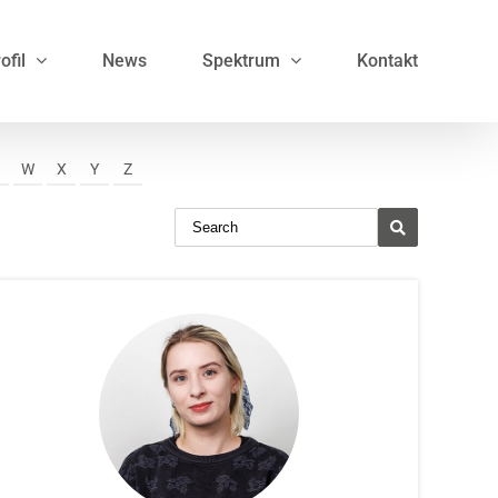
ofil
News
Spektrum
Kontakt
V
W
X
Y
Z