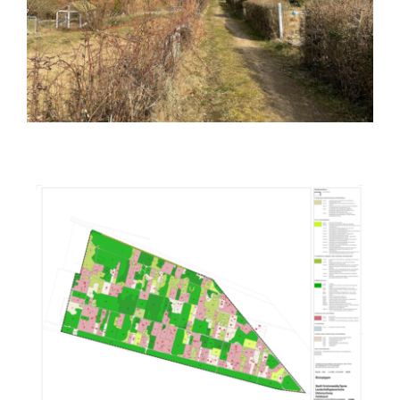
Baum-, Biotop- und faunistische
Strukturkartierung Mäckeritzwiesen
Landschaftsplanerische Untersuchung
Heideland