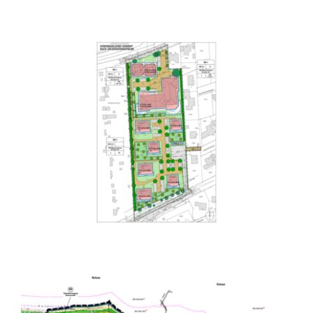
Bebauungsplan Nr. 89, Innenentwicklung
zwischen Dazendorfer Weg und
Lütjenburger Weg