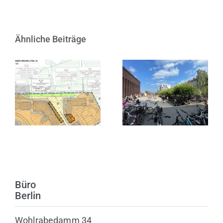
Ähnliche Beiträge
Satzungsbeschluss
zur 1. Änderung
10 Jahre KINDL
des
– Zentrum für
Bebauungsplans
zeitgenössische
Nr. 3 in
Kunst
Heiligenhafen
Büro
Berlin
Wohlrabedamm 34