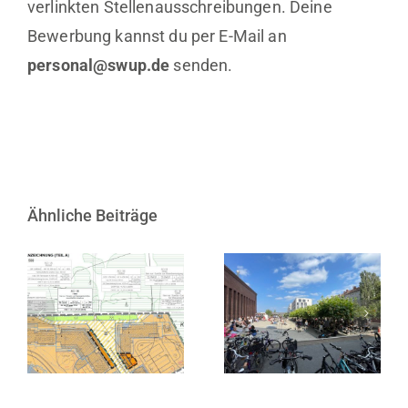
verlinkten Stellenausschreibungen. Deine
Bewerbung kannst du per E-Mail an
personal@swup.de
senden.
Ähnliche Beiträge
Satzungsbeschluss
zur 1. Änderung
10 Jahre KINDL
des
– Zentrum für
Bebauungsplans
zeitgenössische
Nr. 3 in
Kunst
Heiligenhafen