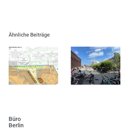
Ähnliche Beiträge
Satzungsbeschluss
zur 1. Änderung
10 Jahre KINDL
des
– Zentrum für
Bebauungsplans
zeitgenössische
Nr. 3 in
Kunst
Heiligenhafen
Büro
Berlin