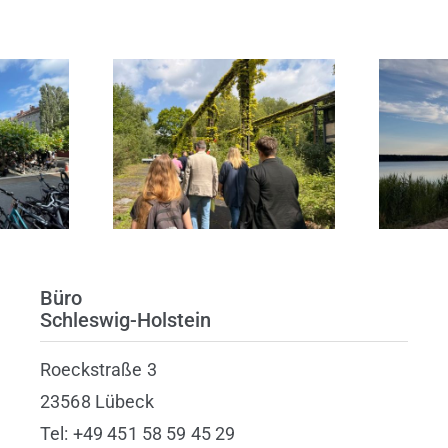
DL –
Ripshorster
r
Stadtgarten:
Pr
che
Planungsvereinbarung
Helen
unterzeichnet
Büro
Schleswig-Holstein
Roeckstraße 3
23568 Lübeck
Tel: +49 451 58 59 45 29