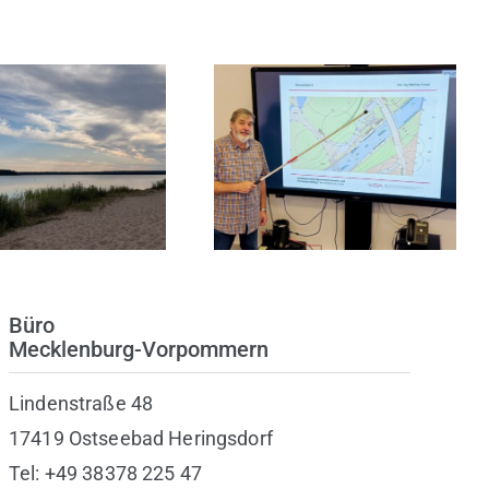
ojektstart an
SWUP-Expertise in
e- und Katjasee
Weimar
Büro
Mecklenburg-Vorpommern
Lindenstraße 48
17419 Ostseebad Heringsdorf
Tel: +49 38378 225 47