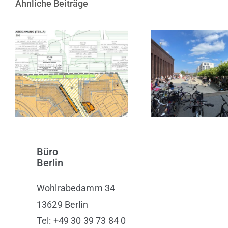
Ähnliche Beiträge
Satzungsbeschluss
10 Jahre KIN
zur 1. Änderung des
Zentrum fü
Bebauungsplans Nr. 3
zeitgenössis
in Heiligenhafen
Kunst
Büro
Berlin
Wohlrabedamm 34
13629 Berlin
Tel: +49 30 39 73 84 0