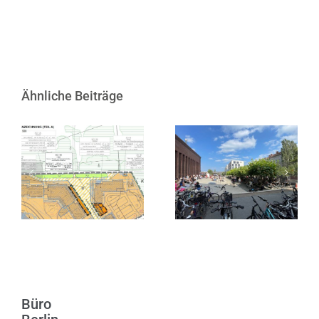
Ähnliche Beiträge
Satzungsbeschluss
zur 1. Änderung
10 Jahre KINDL
des
– Zentrum für
Bebauungsplans
zeitgenössische
Nr. 3 in
Kunst
Heiligenhafen
Büro