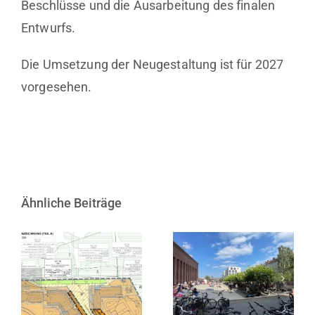
Beschlüsse und die Ausarbeitung des finalen
Entwurfs.
Die Umsetzung der Neugestaltung ist für 2027
vorgesehen.
Ähnliche Beiträge
Satzungsbeschluss
zur 1. Änderung
10 Jahre KINDL
des
– Zentrum für
Bebauungsplans
zeitgenössische
Nr. 3 in
Kunst