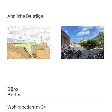
Ähnliche Beiträge
Satzungsbeschluss
zur 1. Änderung
10 Jahre KINDL
des
– Zentrum für
Bebauungsplans
zeitgenössische
Nr. 3 in
Kunst
Heiligenhafen
Büro
Berlin
Wohlrabedamm 34