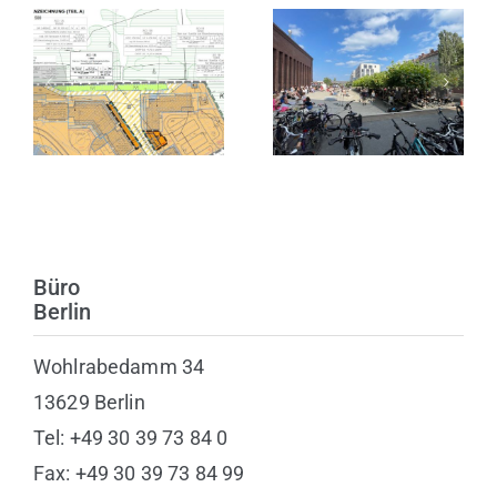
Satzungsbeschluss
zur 1. Änderung
10 Jahre KINDL
des
– Zentrum für
Bebauungsplans
zeitgenössische
Nr. 3 in
Kunst
Heiligenhafen
Büro
Berlin
Wohlrabedamm 34
13629 Berlin
Tel: +49 30 39 73 84 0
Fax: +49 30 39 73 84 99