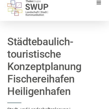
Zum
Inhalt
springen
Städtebaulich-
touristische
Konzeptplanung
Fischereihafen
Heiligenhafen