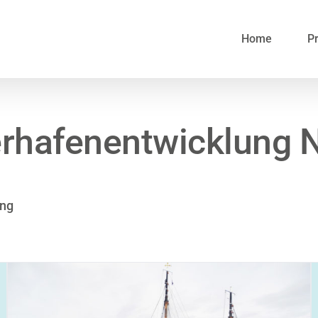
Home
Pr
rhafenentwicklung N
ung