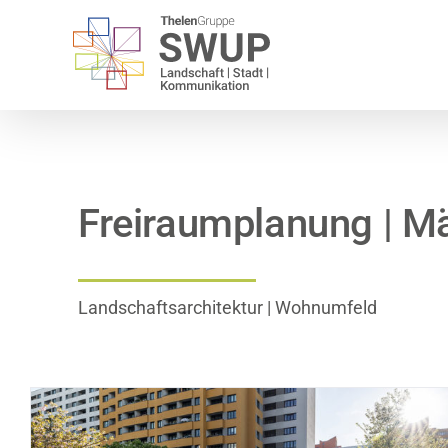
Zum
Inhalt
springen
Freiraumplanung | Mä
Landschaftsarchitektur | Wohnumfeld