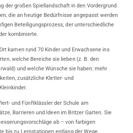
ng der großen Spiellandschaft in den Vordergrund
lien, die an heutige Bedürfnisse angepasst werden
ufigen Beteiligungsprozess, der unterschiedliche
er kombinierte.
r Ort kamen rund 70 Kinder und Erwachsene ins
en, welche Bereiche sie lieben (z. B. den
terwald) und welche Wünsche sie haben: mehr
eiten, zusätzliche Kletter- und
leinkinder.
Viert- und Fünftklässler der Schule am
tze, Barrieren und Ideen im Britzer Garten. Sie
rbesserungsvorschläge ab – von farbigen
e bis zu Lernstationen entlang der Wege.